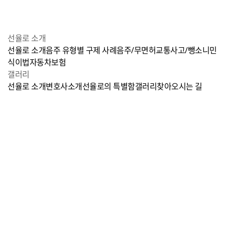
선율로 소개
선율로 소개
음주 유형별 구제 사례
음주/무면허
교통사고/뺑소니
민
식이법
자동차보험
갤러리
선율로 소개
변호사소개
선율로의 특별함
갤러리
찾아오시는 길