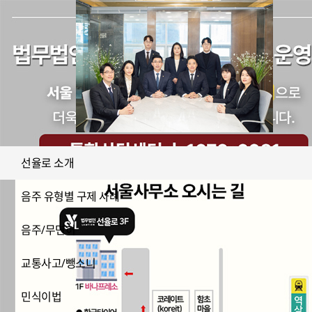
선율로 소개
음주 유형별 구제 사례
음주/무면허
교통사고/뺑소니
민식이법