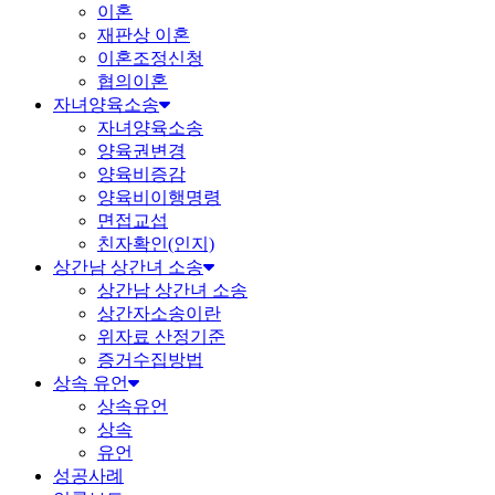
이혼
재판상 이혼
이혼조정신청
협의이혼
자녀양육소송
자녀양육소송
양육권변경
양육비증감
양육비이행명령
면접교섭
친자확인(인지)
상간남 상간녀 소송
상간남 상간녀 소송
상간자소송이란
위자료 산정기준
증거수집방법
상속 유언
상속유언
상속
유언
성공사례