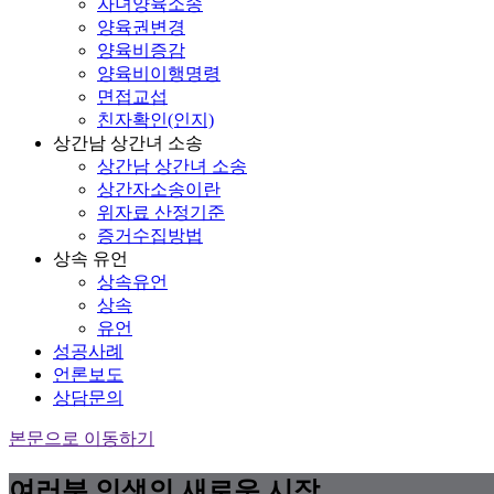
자녀양육소송
양육권변경
양육비증감
양육비이행명령
면접교섭
친자확인(인지)
상간남 상간녀 소송
상간남 상간녀 소송
상간자소송이란
위자료 산정기준
증거수집방법
상속 유언
상속유언
상속
유언
성공사례
언론보도
상담문의
본문으로 이동하기
여러분 인생의 새로운 시작