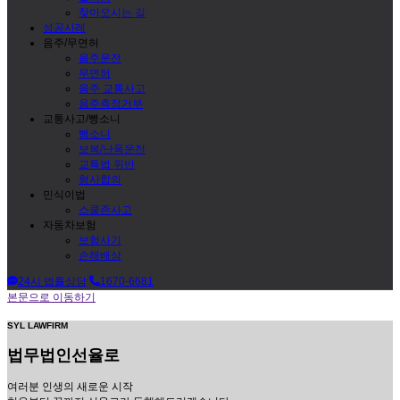
찾아오시는 길
성공사례
음주/무면허
음주운전
무면허
음주 교통사고
음주측정거부
교통사고/뺑소니
뺑소니
보복/난폭운전
교특법 위반
형사합의
민식이법
스쿨존사고
자동차보험
보험사기
손해배상
24시 법률상담
1670-6681
본문으로 이동하기
SYL LAWFIRM
법무법인
선율로
여러분 인생의 새로운 시작