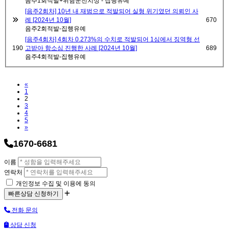
음주1회적발+위험운전치상 - 집행유예
[음주2회차] 10년 내 재범으로 적발되어 실형 위기였던 의뢰인 사
례 [2024년 10월]
670
음주2회적발-집행유예
[음주4회차] 4회차 0.273%의 수치로 적발되어 1심에서 징역형 선
190
고받아 항소심 진행한 사례 [2024년 10월]
689
음주4회적발-집행유예
Previous
«
1
2
3
4
5
Next
»
1670-6681
이름
연락처
개인정보 수집 및 이용에 동의
전화 문의
상담 신청