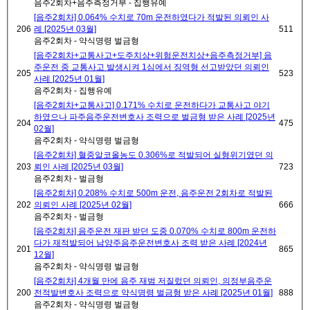
음주2회차+음주측정거부 - 집행유예
[음주2회차] 0.064% 수치로 70m 운전하였다가 적발된 의뢰인 사
206
례 [2025년 03월]
511
음주2회차 - 약식명령 벌금형
[음주2회차+교통사고+도주치상+위험운전치상+음주측정거부] 음
주운전 중 교통사고 발생시켜 1심에서 징역형 선고받았던 의뢰인
205
523
사례 [2025년 01월]
음주2회차 - 집행유예
[음주2회차+교통사고] 0.171% 수치로 운전하다가 교통사고 야기
하였으나 파주음주운전변호사 조력으로 벌금형 받은 사례 [2025년
204
475
02월]
음주2회차 - 약식명령 벌금형
[음주2회차] 혈중알코올농도 0.306%로 적발되어 실형위기였던 의
203
뢰인 사례 [2025년 03월]
723
음주2회차 - 벌금형
[음주2회차] 0.208% 수치로 500m 운전, 음주운전 2회차로 적발된
202
의뢰인 사례 [2025년 02월]
666
음주2회차 - 벌금형
[음주2회차] 음주운전 재판 받던 도중 0.070% 수치로 800m 운전하
다가 재적발되어 남양주음주운전변호사 조력 받은 사례 [2024년
201
865
12월]
음주2회차 - 약식명령 벌금형
[음주2회차] 4개월 만에 음주 재범 저질렀던 의뢰인, 의정부음주운
200
전적발변호사 조력으로 약식명령 벌금형 받은 사례 [2025년 01월]
888
음주2회차 - 약식명령 벌금형