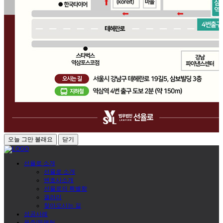
오늘 그만 볼래요
닫기
선율로 소개
선율로 소개
변호사소개
선율로의 특별함
갤러리
찾아오시는 길
성공사례
음주/무면허