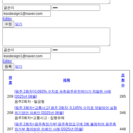
Editor
닫기
Editor
닫기
조
번
제목
회
호
수
[음주 2회차] 0.093% 수치로 숙취음주운전하다가 적발된 사례
209
[2025년 08월]
285
음주2회차 - 벌금형
[음주 3회차+교통사고] 음주 3회차, 0.145% 수치로 적발되어 실형
208
위기였던 의뢰인 [2025년 08월]
346
음주3회차+교통사고 - 집행유예
[음주 2회차+음주측정거부] 음주측정요구에 3회 불응하여 음주측
207
정거부 혐의받은 의뢰인 사례 [2025년 05월]
448