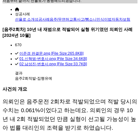
처음부터 끝까지 선율로가 동행해드리겠습니다.
성공사례
선율로 소개
성공사례
음주/무면허
교통사고/뺑소니
민식이법
자동차보험
[음주2회차] 10년 내 재범으로 적발되어 실형 위기였던 의뢰인 사례
[2024년 10월]
670
이준경 판결문.png [File Size:265.8KB]
01.신혁범-변호사.png [File Size:34.6KB]
02.남성진-변호사.png [File Size:33.7KB]
결과
음주2회적발-집행유예
사건의 개요
의뢰인은 음주운전 2회차로 적발되었으며 적발 당시의
수치는 0.061%이었다고 하는데요. 의뢰인의 경우 10
년 내 2회 적발되었던 만큼 실형이 선고될 가능성이 높
아 법률 대리인의 조력을 받기로 하였습니다.