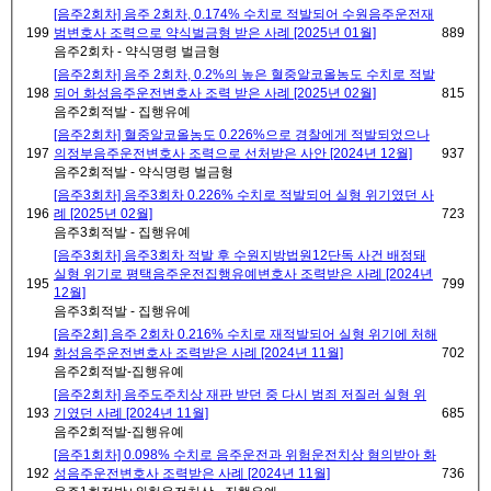
[음주2회차] 음주 2회차, 0.174% 수치로 적발되어 수원음주운전재
199
범변호사 조력으로 약식벌금형 받은 사례 [2025년 01월]
889
음주2회차 - 약식명령 벌금형
[음주2회차] 음주 2회차, 0.2%의 높은 혈중알코올농도 수치로 적발
198
되어 화성음주운전변호사 조력 받은 사례 [2025년 02월]
815
음주2회적발 - 집행유예
[음주2회차] 혈중알코올농도 0.226%으로 경찰에게 적발되었으나
197
의정부음주운전변호사 조력으로 선처받은 사안 [2024년 12월]
937
음주2회적발 - 약식명령 벌금형
[음주3회차] 음주3회차 0.226% 수치로 적발되어 실형 위기였던 사
196
례 [2025년 02월]
723
음주3회적발 - 집행유예
[음주3회차] 음주3회차 적발 후 수원지방법원12단독 사건 배정돼
실형 위기로 평택음주운전집행유예변호사 조력받은 사례 [2024년
195
799
12월]
음주3회적발 - 집행유예
[음주2회] 음주 2회차 0.216% 수치로 재적발되어 실형 위기에 처해
194
화성음주운전변호사 조력받은 사례 [2024년 11월]
702
음주2회적발-집행유예
[음주2회차] 음주도주치상 재판 받던 중 다시 범죄 저질러 실형 위
193
기였던 사례 [2024년 11월]
685
음주2회적발-집행유예
[음주1회차] 0.098% 수치로 음주운전과 위험운전치상 혐의받아 화
192
성음주운전변호사 조력받은 사례 [2024년 11월]
736