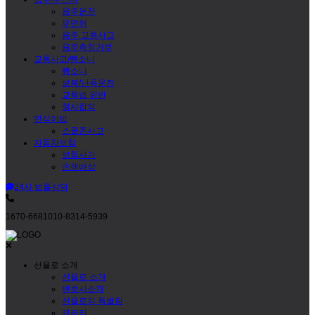
음주운전
무면허
음주 교통사고
음주측정거부
교통사고/뺑소니
뺑소니
보복/난폭운전
교특법 위반
형사합의
민식이법
스쿨존사고
자동차보험
보험사기
손해배상
24시 법률상담
1670-6681
010-8314-5939
선율로 소개
선율로 소개
변호사소개
선율로의 특별함
갤러리