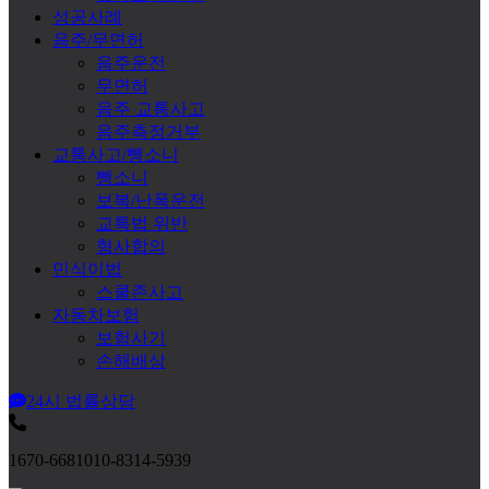
성공사례
음주/무면허
음주운전
무면허
음주 교통사고
음주측정거부
교통사고/뺑소니
뺑소니
보복/난폭운전
교특법 위반
형사합의
민식이법
스쿨존사고
자동차보험
보험사기
손해배상
24시 법률상담
1670-6681
010-8314-5939