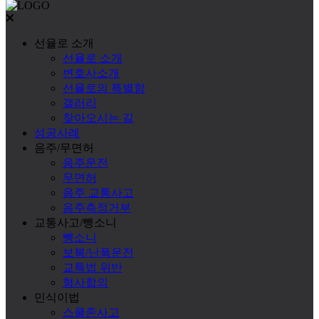
선율로 소개
선율로 소개
변호사소개
선율로의 특별함
갤러리
찾아오시는 길
성공사례
음주/무면허
음주운전
무면허
음주 교통사고
음주측정거부
교통사고/뺑소니
뺑소니
보복/난폭운전
교특법 위반
형사합의
민식이법
스쿨존사고