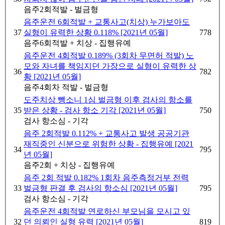
음주2회적발 - 벌금형
음주운전 6회적발 + 교통사고(치상) 누가보아도
37
실형이 유력한 상황 0.118% [2021년 05월]
778
음주6회적발 + 치상 - 집행유예
음주운전 4회적발 0.189% (3회차 무면허 적발) 노
모와 자녀를 책임지던 가장으로 실형이 유력한 상
36
782
황 [2021년 05월]
음주4회차 적발 - 벌금형
도주치상 뺑소니 1심 벌금형 이후 검사의 항소를
35
받은 상황 - 검사 항소 기각 [2021년 05월]
750
검사 항소심 - 기각
음주 2회적발 0.112% + 교통사고 발생 공공기관
재직중인 신분으로 위험한 상황 - 집행유예 [2021
34
795
년 05월]
음주2회 + 치상 - 집행유예
음주 2회 적발 0.182% 1회차 음주측정거부 전력
33
벌금형 판결 후 검사의 항소심 [2021년 05월]
795
검사 항소심 - 기각
음주운전 4회적발 연로하신 부모님을 모시고 있
32
던 의뢰인 실형 유력 [2021년 05월]
819