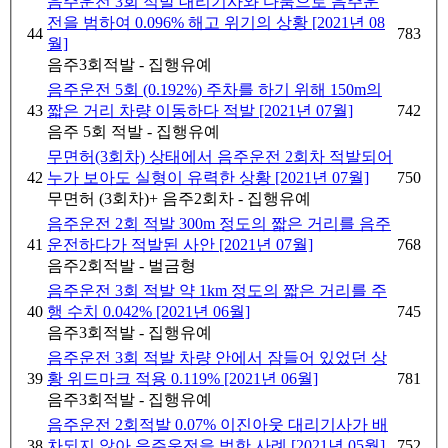
음주운전 3회 적발 대리기사와 다툼으로 음주운
전을 범하여 0.096% 해고 위기의 상황 [2021년 08
44
783
월]
음주3회적발 - 집행유예
음주운전 5회 (0.192%) 주차를 하기 위해 150m의
43
짧은 거리 차량 이동하다 적발 [2021년 07월]
742
음주 5회 적발 - 집행유예
무면허(3회차) 상태에서 음주운전 2회차 적발되어
42
누가 보아도 실형이 유력한 상황 [2021년 07월]
750
무면허 (3회차)+ 음주2회차 - 집행유예
음주운전 2회 적발 300m 정도의 짧은 거리를 음주
41
운전하다가 적발된 사안 [2021년 07월]
768
음주2회적발 - 벌금형
음주운전 3회 적발 약 1km 정도의 짧은 거리를 주
40
행 수치 0.042% [2021년 06월]
745
음주3회적발 - 집행유예
음주운전 3회 적발 차량 안에서 잠들어 있었던 상
39
황 위드마크 적용 0.119% [2021년 06월]
781
음주3회적발 - 집행유예
음주운전 2회적발 0.07% 이진아웃 대리기사가 배
38
차되지 않아 음주운전을 범한 사례 [2021년 05월]
752