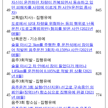
자신이 운전하던 차량이 전복되면서 동승하고 있
던 피해자를 사망에 이르게 한 사안(운전업 종사
49
845
자)
교특법(치사) - 집행유예
도로에서 상대 차량을 위협하는 등의 행위로 난폭
운전 (도로교통법위반) 혐의를 받은 사안 [2021년
48
801
08월]
난폭운전 - 기소유예
술을 마시고 3km를 주행한 후 운전석에서 잠이들
어 적발된 음주운전 3회차 (0.159%) 사안 [2021년
47
801
08월]
음주3회적발 - 집행유예
술을 마시고 차 안에서 잠이 들었다가 깨어나
1.85km를 운전하여 0.105%로 적발 된 상황 [2021
46
828
년 8월]
음주3회적발 - 집행유예
음주운전 3회 실형(안산지원) 선고로 구속중인 의
뢰인을(징역1년) 항소심으로 집행유예 판결 [2021
45
774
년 08월]
음주3회 항소심 - 집행유예