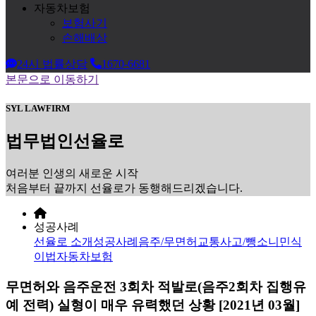
자동차보험
보험사기
손해배상
24시 법률상담
1670-6681
본문으로 이동하기
SYL LAWFIRM
법무법인
선율로
여러분 인생의 새로운 시작
처음부터 끝까지 선율로가 동행해드리겠습니다.
성공사례
선율로 소개
성공사례
음주/무면허
교통사고/뺑소니
민식
이법
자동차보험
무면허와 음주운전 3회차 적발로(음주2회차 집행유
예 전력) 실형이 매우 유력했던 상황 [2021년 03월]