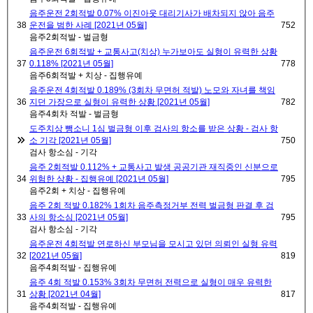
음주운전 2회적발 0.07% 이진아웃 대리기사가 배차되지 않아 음주
38
운전을 범한 사례 [2021년 05월]
752
음주2회적발 - 벌금형
음주운전 6회적발 + 교통사고(치상) 누가보아도 실형이 유력한 상황
37
0.118% [2021년 05월]
778
음주6회적발 + 치상 - 집행유예
음주운전 4회적발 0.189% (3회차 무면허 적발) 노모와 자녀를 책임
36
지던 가장으로 실형이 유력한 상황 [2021년 05월]
782
음주4회차 적발 - 벌금형
도주치상 뺑소니 1심 벌금형 이후 검사의 항소를 받은 상황 - 검사 항
소 기각 [2021년 05월]
750
검사 항소심 - 기각
음주 2회적발 0.112% + 교통사고 발생 공공기관 재직중인 신분으로
34
위험한 상황 - 집행유예 [2021년 05월]
795
음주2회 + 치상 - 집행유예
음주 2회 적발 0.182% 1회차 음주측정거부 전력 벌금형 판결 후 검
33
사의 항소심 [2021년 05월]
795
검사 항소심 - 기각
음주운전 4회적발 연로하신 부모님을 모시고 있던 의뢰인 실형 유력
32
[2021년 05월]
819
음주4회적발 - 집행유예
음주 4회 적발 0.153% 3회차 무면허 전력으로 실형이 매우 유력한
31
상황 [2021년 04월]
817
음주4회적발 - 집행유예