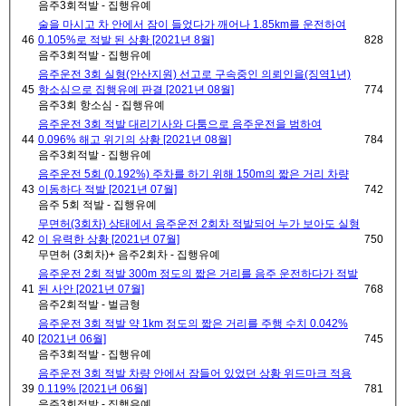
음주3회적발 - 집행유예
술을 마시고 차 안에서 잠이 들었다가 깨어나 1.85km를 운전하여
46
0.105%로 적발 된 상황 [2021년 8월]
828
음주3회적발 - 집행유예
음주운전 3회 실형(안산지원) 선고로 구속중인 의뢰인을(징역1년)
45
항소심으로 집행유예 판결 [2021년 08월]
774
음주3회 항소심 - 집행유예
음주운전 3회 적발 대리기사와 다툼으로 음주운전을 범하여
44
0.096% 해고 위기의 상황 [2021년 08월]
784
음주3회적발 - 집행유예
음주운전 5회 (0.192%) 주차를 하기 위해 150m의 짧은 거리 차량
43
이동하다 적발 [2021년 07월]
742
음주 5회 적발 - 집행유예
무면허(3회차) 상태에서 음주운전 2회차 적발되어 누가 보아도 실형
42
이 유력한 상황 [2021년 07월]
750
무면허 (3회차)+ 음주2회차 - 집행유예
음주운전 2회 적발 300m 정도의 짧은 거리를 음주 운전하다가 적발
41
된 사안 [2021년 07월]
768
음주2회적발 - 벌금형
음주운전 3회 적발 약 1km 정도의 짧은 거리를 주행 수치 0.042%
40
[2021년 06월]
745
음주3회적발 - 집행유예
음주운전 3회 적발 차량 안에서 잠들어 있었던 상황 위드마크 적용
39
0.119% [2021년 06월]
781
음주3회적발 - 집행유예