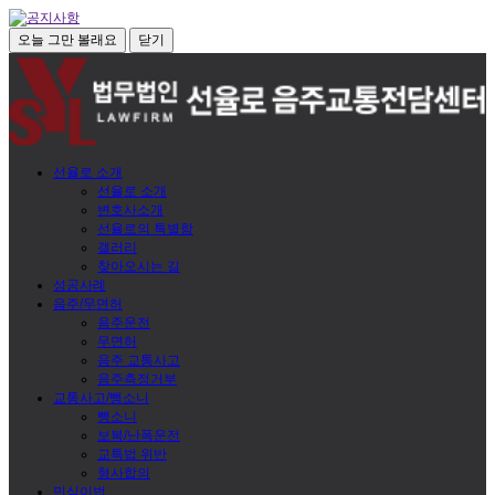
오늘 그만 볼래요
닫기
선율로 소개
선율로 소개
변호사소개
선율로의 특별함
갤러리
찾아오시는 길
성공사례
음주/무면허
음주운전
무면허
음주 교통사고
음주측정거부
교통사고/뺑소니
뺑소니
보복/난폭운전
교특법 위반
형사합의
민식이법