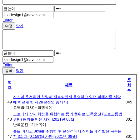
Editor
닫기
Editor
닫기
조
번
제목
회
호
수
자신이 운전하던 차량이 전복되면서 동승하고 있던 피해자를 사망
49
에 이르게 한 사안(운전업 종사자)
845
교특법(치사) - 집행유예
도로에서 상대 차량을 위협하는 등의 행위로 난폭운전 (도로교통법
48
위반) 혐의를 받은 사안 [2021년 08월]
801
난폭운전 - 기소유예
술을 마시고 3km를 주행한 후 운전석에서 잠이들어 적발된 음주운
47
전 3회차 (0.159%) 사안 [2021년 08월]
801