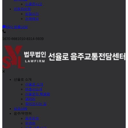
스쿨존사고
자동차보험
보험사기
손해배상
24시 법률상담
1670-6681
010-8314-5939
선율로 소개
선율로 소개
변호사소개
선율로의 특별함
갤러리
찾아오시는 길
성공사례
음주/무면허
음주운전
무면허
음주 교통사고