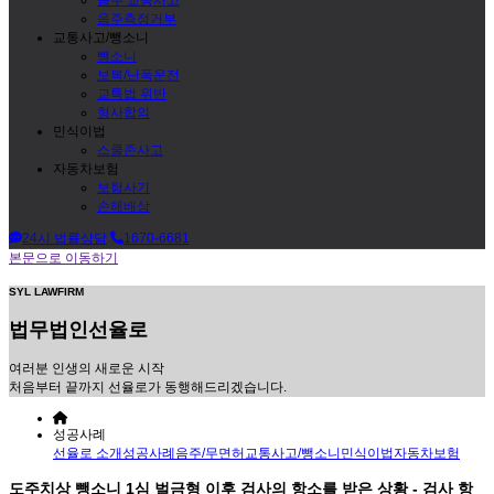
음주측정거부
교통사고/뺑소니
뺑소니
보복/난폭운전
교특법 위반
형사합의
민식이법
스쿨존사고
자동차보험
보험사기
손해배상
24시 법률상담
1670-6681
본문으로 이동하기
SYL LAWFIRM
법무법인
선율로
여러분 인생의 새로운 시작
처음부터 끝까지 선율로가 동행해드리겠습니다.
성공사례
선율로 소개
성공사례
음주/무면허
교통사고/뺑소니
민식이법
자동차보험
도주치상 뺑소니 1심 벌금형 이후 검사의 항소를 받은 상황 - 검사 항