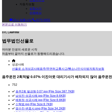
스쿨존사고
자동차보험
보험사기
손해배상
24시 법률상담
1670-6681
본문으로 이동하기
SYL LAWFIRM
법무법인
선율로
여러분 인생의 새로운 시작
처음부터 끝까지 선율로가 동행해드리겠습니다.
성공사례
선율로 소개
성공사례
음주/무면허
교통사고/뺑소니
민식이법
자동차보험
음주운전 2회적발 0.07% 이진아웃 대리기사가 배차되지 않아 음주운전을 
752
음주2회 벌금형 0.07.jpg [File Size:387.7KB]
남성진-성공사례.jpg [File Size:8.6KB]
배희정-성공사례.jpg [File Size:8.8KB]
신혁범.jpg [File Size:8.7KB]
염수진-변호사.png [File Size:34.2KB]