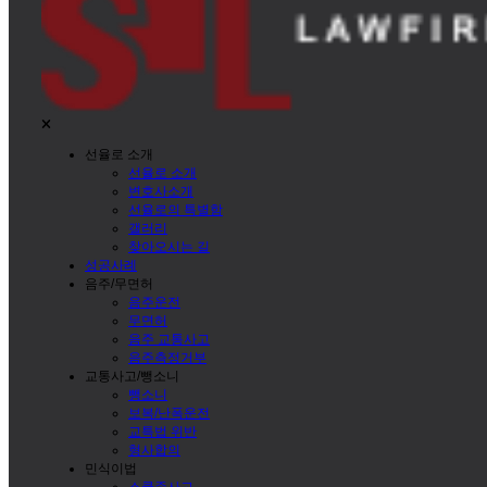
선율로 소개
선율로 소개
변호사소개
선율로의 특별함
갤러리
찾아오시는 길
성공사례
음주/무면허
음주운전
무면허
음주 교통사고
음주측정거부
교통사고/뺑소니
뺑소니
보복/난폭운전
교특법 위반
형사합의
민식이법