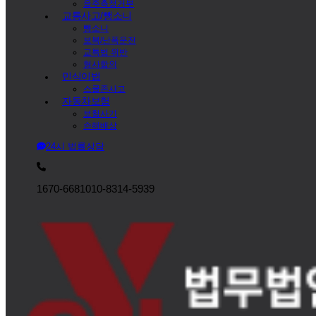
음주측정거부
교통사고/뺑소니
뺑소니
보복/난폭운전
교특법 위반
형사합의
민식이법
스쿨존사고
자동차보험
보험사기
손해배상
24시 법률상담
1670-6681
010-8314-5939