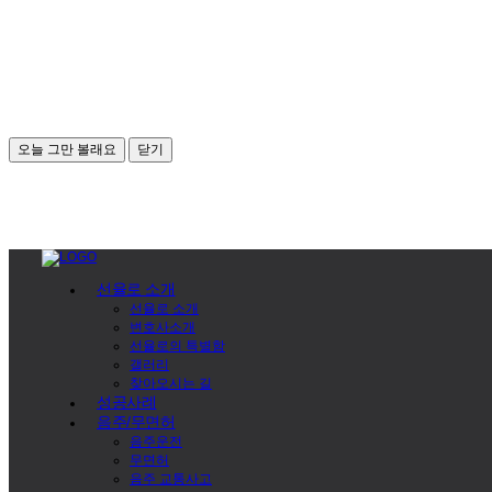
오늘 그만 볼래요
닫기
선율로 소개
선율로 소개
변호사소개
선율로의 특별함
갤러리
찾아오시는 길
성공사례
음주/무면허
음주운전
무면허
음주 교통사고