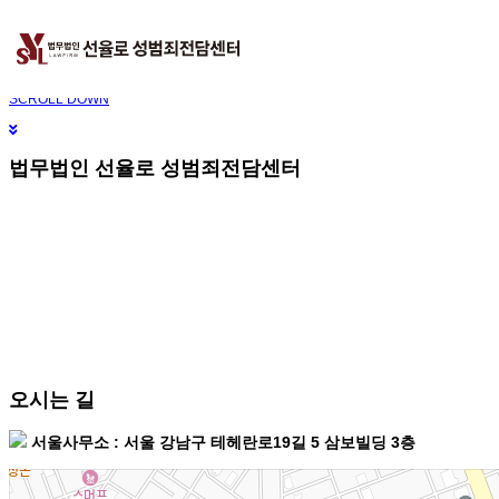
오늘 그만 볼래요
닫기
빠른상담
네이버톡톡
텔레그램
빠른상담 1670-6681
네이버톡톡
텔레그램
메
SCROLL DOWN
뉴
건
너
법무법인 선율로 성범죄전담센터
뛰
기
오시는 길
서울사무소 : 서울 강남구 테헤란로19길 5 삼보빌딩 3층